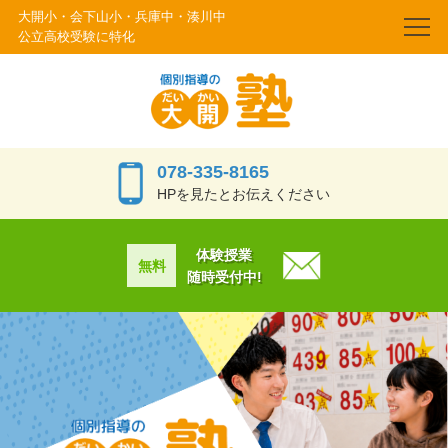
大開小・会下山小・兵庫中・湊川中
公立高校受験に特化
TOP
当塾のご案内
季節の特別講習
078-335-8165
HPを見たとお伝えください
授業概要・料金
大開塾の強み
体験授業
無料
随時受付中!
公立高校受験・地域学校に特化した塾
通いやすい大開塾のポイント
集団塾とどう違う？当院の個別指導の強み
成績を上げるための大開塾の考え方
中学受験しない小学生でも塾は必要？